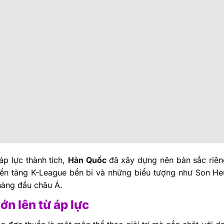
p lực thành tích,
Hàn Quốc
đã xây dựng nên bản sắc riêng
 nền tảng K-League bền bỉ và những biểu tượng như Son H
hàng đầu châu Á.
ớn lên từ áp lực