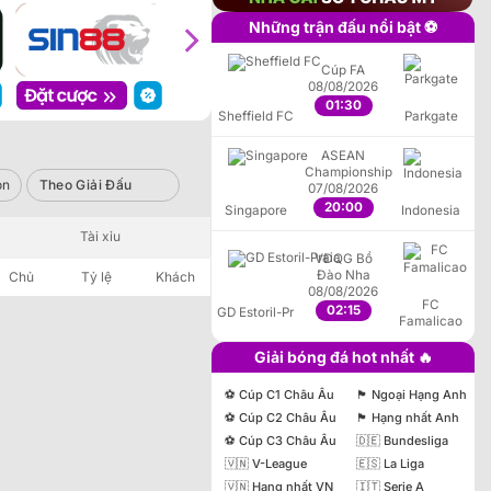
Những trận đấu nổi bật ⚽️
Cúp FA
08/08/2026
01:30
Sheffield FC
Parkgate
ASEAN
Championship
Theo Giải Đấu
07/08/2026
20:00
Singapore
Indonesia
Tài/Xỉu
Tài xỉu
VĐQG Bồ
Đào Nha
Chủ
Chủ
Tỷ lệ
Tỷ lệ
Khách
Khách
08/08/2026
FC
02:15
GD Estoril-Praia
Famalicao
Giải bóng đá hot nhất 🔥
⚽️ Cúp C1 Châu Âu
🏴󠁧󠁢󠁥󠁮󠁧󠁿 Ngoại Hạng Anh
⚽️ Cúp C2 Châu Âu
🏴󠁧󠁢󠁥󠁮󠁧󠁿 Hạng nhất Anh
⚽️ Cúp C3 Châu Âu
🇩🇪 Bundesliga
🇻🇳 V-League
🇪🇸 La Liga
🇻🇳 Hạng nhất VN
🇮🇹 Serie A