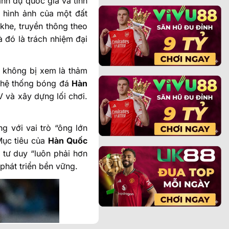
anh dự quốc gia và tinh
à hình ảnh của một đất
khe, truyền thông theo
 đó là trách nhiệm đại
i không bị xem là thảm
c hệ thống bóng đá
Hàn
V và xây dựng lối chơi.
 với vai trò “ông lớn
Mục tiêu của
Hàn Quốc
 tư duy “luôn phải hơn
phát triển bền vững.