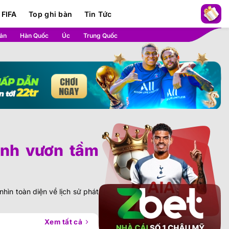
 FIFA
Top ghi bàn
Tin Tức
ản
Hàn Quốc
Úc
Trung Quốc
ình vươn tầm
nhìn toàn diện về lịch sử phát
Xem tất cả