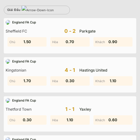
Giải Đấu
Sbobet
England FA Cup
Không có dữ liệu vui lòng chọn bộ lọc khác
0-2
Sheffield FC
Parkgate
1.90
1.50
2.00
0.70
0.40
0.90
England FA Cup
4-1
Kingstonian
Hastings United
2.00
1.70
0.30
0.10
0.40
1.10
England FA Cup
1-1
Thetford Town
Yaxley
0.30
1.60
0.10
1.10
0.60
1.90
England FA Cup