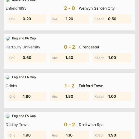
2-0
Enfield 1893
Welwyn Garden City
0.20
0.20
0.60
1.20
0.50
1.20
England FA Cup
0-2
Hartpury University
Cirencester
0.60
1.60
1.00
1.40
1.00
1.00
England FA Cup
1-2
Cribbs
Fairford Town
1.80
0.10
1.60
1.80
1.00
1.00
England FA Cup
0-2
Dudley Town
Droitwich Spa
0.50
1.90
1.80
1.10
0.50
1.90