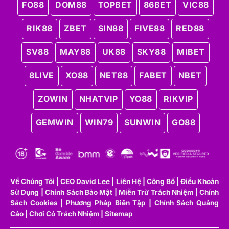
FO88
DOM88
TOPBET
86BET
VIC88
RIK88
ZBET
SIN88
FIVE88
RED88
SV88
MAY88
UK88
SKY88
MIBET
8LIVE
XO88
NET88
FABET
NBET
Hạng Nhất Anh và biệt danh “Địa ngục thăng hạng”
ZOWIN
NHATVIP
YO88
RIKVIP
GEMWIN
WIN79
SUNWIN
GO88
Điểm tương đồng với Hạng Nhất Anh và
Ngoại Hạng Anh
Nhịp độ cao và tính thể lực xuyên suốt trận đấu
Cả Championship lẫn Premier League đều nổi
tiếng với nhịp độ nhanh, va chạm mạnh và cường
Về Chúng Tôi
|
CEO David Lee
|
Liên Hệ
|
Công Bố
|
Điều Khoản
Sử Dụng
|
Chính Sách Bảo Mật
|
Miễn Trừ Trách Nhiệm
|
Chính
độ duy trì trong suốt 90 phút. Dù chất lượng kỹ
Sách Cookies
|
Phương Pháp Biên Tập
|
Chính Sách Quảng
thuật khác nhau, hai giải đấu này cùng đặt nặng
Cáo
|
Chơi Có Trách Nhiệm
|
Sitemap
yếu tố thể lực và khả năng chịu áp lực. Chính đặc