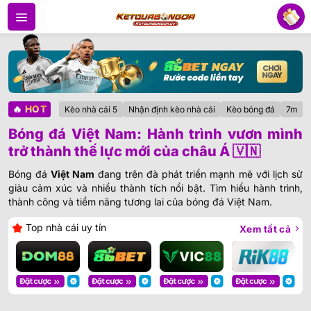
Bỏ
qua
nội
dung
🔥
HOT
Kèo nhà cái 5
Nhận định kèo nhà cái
Kèo bóng đá
7m
Bóng đá Việt Nam: Hành trình vươn mình
trở thành thế lực mới của châu Á 🇻🇳
Bóng đá
Việt Nam
đang trên đà phát triển mạnh mẽ với lịch sử
giàu cảm xúc và nhiều thành tích nổi bật. Tìm hiểu hành trình,
thành công và tiềm năng tương lai của bóng đá Việt Nam.
Top nhà cái uy tín
Xem tất cả