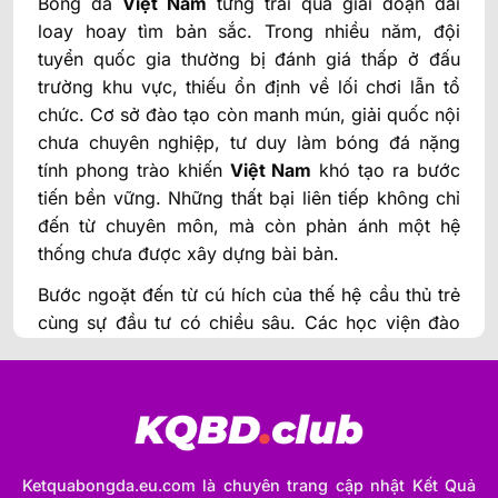
Bóng đá
Việt Nam
từng trải qua giai đoạn dài
loay hoay tìm bản sắc. Trong nhiều năm, đội
tuyển quốc gia thường bị đánh giá thấp ở đấu
trường khu vực, thiếu ổn định về lối chơi lẫn tổ
chức. Cơ sở đào tạo còn manh mún, giải quốc nội
chưa chuyên nghiệp, tư duy làm bóng đá nặng
tính phong trào khiến
Việt Nam
khó tạo ra bước
tiến bền vững. Những thất bại liên tiếp không chỉ
đến từ chuyên môn, mà còn phản ánh một hệ
thống chưa được xây dựng bài bản.
Bước ngoặt đến từ cú hích của thế hệ cầu thủ trẻ
cùng sự đầu tư có chiều sâu. Các học viện đào
tạo ra đời, phương pháp huấn luyện hiện đại hơn,
chú trọng kỷ luật chiến thuật và thể lực. Lứa cầu
thủ trẻ được cọ xát sớm ở môi trường quốc tế,
mang về một tinh thần mới: tự tin, gắn kết và dám
chơi theo ý đồ rõ ràng. Thành công ở các giải trẻ
Ketquabongda.eu.com là chuyên trang cập nhật Kết Quả
và cấp đội tuyển không còn là khoảnh khắc nhất