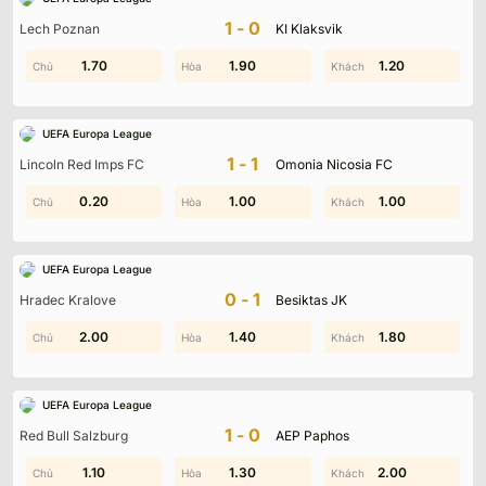
1-0
Lech Poznan
KI Klaksvik
0.80
1.70
0.20
1.90
0.40
1.20
UEFA Europa League
1-1
Lincoln Red Imps FC
Omonia Nicosia FC
0.70
0.20
1.00
1.00
0.80
1.00
UEFA Europa League
0-1
Hradec Kralove
Besiktas JK
0.50
2.00
1.40
1.70
1.80
1.50
UEFA Europa League
1-0
Red Bull Salzburg
AEP Paphos
1.90
1.10
0.20
1.30
2.00
1.20