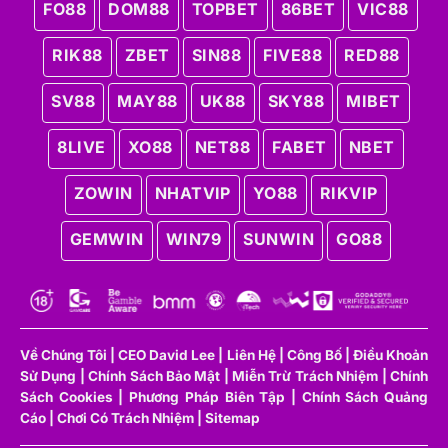
FO88
DOM88
TOPBET
86BET
VIC88
RIK88
ZBET
SIN88
FIVE88
RED88
Hành trình chuyển mình của bóng đá Việt Nam
SV88
MAY88
UK88
SKY88
MIBET
Đội tuyển Việt Nam tại đấu trường khu vực
8LIVE
XO88
NET88
FABET
NBET
& châu lục
ZOWIN
NHATVIP
YO88
RIKVIP
AFF Cup: mục tiêu, áp lực và kỳ vọng
AFF Cup luôn là sân chơi quan trọng bậc nhất với
GEMWIN
WIN79
SUNWIN
GO88
đội tuyển
Việt Nam
, nơi mục tiêu vô địch đi kèm
áp lực cực lớn từ người hâm mộ. Sau nhiều năm
chờ đợi, Việt Nam lần đầu đăng quang AFF Cup
2008, mở ra niềm tin mới cho bóng đá nước nhà.
Một thập kỷ sau, chức vô địch AFF Cup 2018 tiếp
Về Chúng Tôi
|
CEO David Lee
|
Liên Hệ
|
Công Bố
|
Điều Khoản
Sử Dụng
|
Chính Sách Bảo Mật
|
Miễn Trừ Trách Nhiệm
|
Chính
tục khẳng định vị thế hàng đầu khu vực Đông
Sách Cookies
|
Phương Pháp Biên Tập
|
Chính Sách Quảng
Nam Á. Những danh hiệu này không chỉ mang ý
Cáo
|
Chơi Có Trách Nhiệm
|
Sitemap
nghĩa thành tích, mà còn đặt Việt Nam vào nhóm