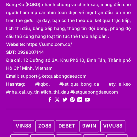
Bóng Đá (KQBD) nhanh chóng và chính xác, mang đến cho
thời, mà là kết quả của quá trình tích lũy.
người hâm mộ cái nhìn toàn diện về mọi trận đấu lớn nhỏ
Từ đó, bóng đá
Việt Nam
dần bước vào quỹ đạo
trên thế giới. Tại đây, bạn có thể theo dõi kết quả trực tiếp,
chuyên nghiệp hơn. Công tác tổ chức, huấn luyện,
lịch thi đấu, bảng xếp hạng, thông tin đội bóng, phong độ
phân tích đối thủ và quản lý đội tuyển được nâng
cầu thủ cùng hàng loạt tin tức thể thao hấp dẫn .
tầm. Lối chơi mang tính hệ thống, ưu tiên kỷ luật
Website
:
https://sumo.com.co/
và hiệu quả thay vì cảm hứng ngẫu hứng. Dù vẫn
SDT
: 0928007144
còn nhiều thách thức, hành trình chuyển mình ấy
Địa chỉ:
12 Đường số 3A, Khu Phố 10, Bình Tân, Thành phố
cho thấy bóng đá Việt Nam đã rời xa giai đoạn
Hồ Chí Minh, Vietnam
“tìm đường”, để tiến gần hơn tới một nền bóng đá
Email:
support@ketquabongdaeucom
được xây dựng bằng chiến lược và niềm tin dài
Hashtag:
#kqbd, #ket_qua_bong_da #ty_le_keo
hạn.
#nha_cai_uy_tin #lich_thi_dau #ketquabongdaeucom
VIN88
ZO88
DEBET
9WIN
VIVU88