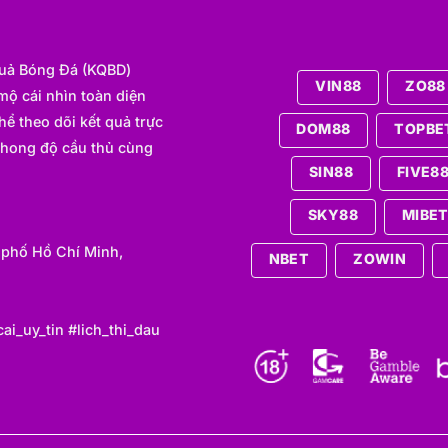
Quả Bóng Đá (KQBD)
VIN88
ZO88
ộ cái nhìn toàn diện
thể theo dõi kết quả trực
DOM88
TOPBE
 phong độ cầu thủ cùng
SIN88
FIVE8
SKY88
MIBE
 phố Hồ Chí Minh,
NBET
ZOWIN
i_uy_tin #lich_thi_dau
Top Ghi Bàn là gì?