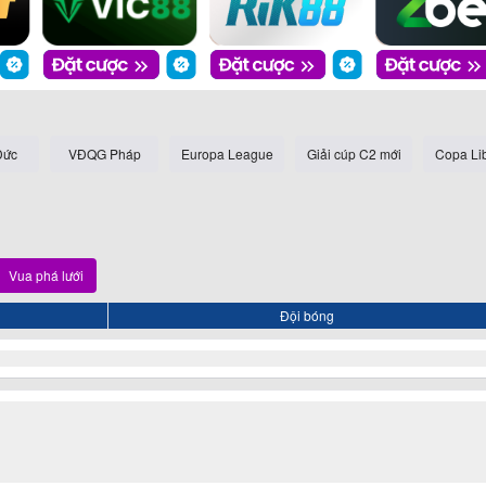
Đức
VĐQG Pháp
Europa League
Giải cúp C2 mới
Copa Li
Vua phá lưới
Đội bóng