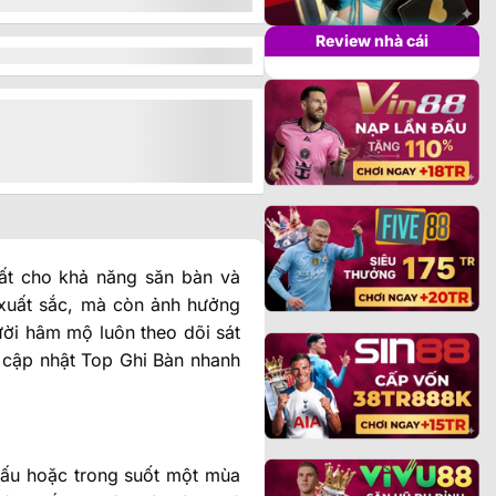
Review nhà cái
nhất cho khả năng săn bàn và
 xuất sắc, mà còn ảnh hưởng
ười hâm mộ luôn theo dõi sát
 cập nhật Top Ghi Bàn nhanh
đấu hoặc trong suốt một mùa