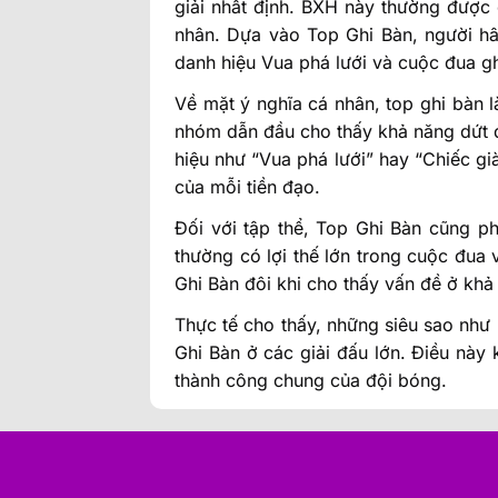
giải nhất định. BXH này thường được 
nhân. Dựa vào Top Ghi Bàn, người hâ
danh hiệu Vua phá lưới và cuộc đua g
Về mặt ý nghĩa cá nhân, top ghi bàn 
nhóm dẫn đầu cho thấy khả năng dứt đ
hiệu như “Vua phá lưới” hay “Chiếc gi
của mỗi tiền đạo.
Đối với tập thể, Top Ghi Bàn cũng 
thường có lợi thế lớn trong cuộc đua
Ghi Bàn đôi khi cho thấy vấn đề ở kh
Thực tế cho thấy, những siêu sao như
Ghi Bàn ở các giải đấu lớn. Điều này 
thành công chung của đội bóng.