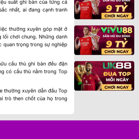
iệu suất ghi bàn của từng cá
ắc nhất, ai đang cạnh tranh
 Việc thường xuyên góp mặt ở
g lối chơi chung. Những danh
c quan trọng trong sự nghiệp
ữu cầu thủ ghi bàn đều đặn
ông có cầu thủ nằm trong Top
ppe thường xuyên dẫn đầu Top
i trò then chốt của họ trong