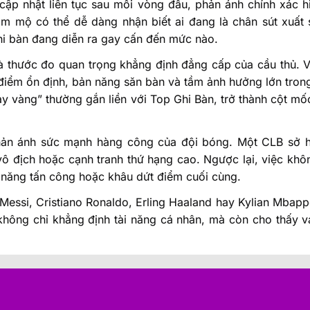
cập nhật liên tục sau mỗi vòng đấu, phản ánh chính xác h
m mộ có thể dễ dàng nhận biết ai đang là chân sút xuất s
hi bàn đang diễn ra gay cấn đến mức nào.
là thước đo quan trọng khẳng định đẳng cấp của cầu thủ.
iểm ổn định, bản năng săn bàn và tầm ảnh hưởng lớn tron
ày vàng” thường gắn liền với Top Ghi Bàn, trở thành cột mố
phản ánh sức mạnh hàng công của đội bóng. Một CLB sở h
 vô địch hoặc cạnh tranh thứ hạng cao. Ngược lại, việc kh
ả năng tấn công hoặc khâu dứt điểm cuối cùng.
 Messi, Cristiano Ronaldo, Erling Haaland hay Kylian Mba
không chỉ khẳng định tài năng cá nhân, mà còn cho thấy va