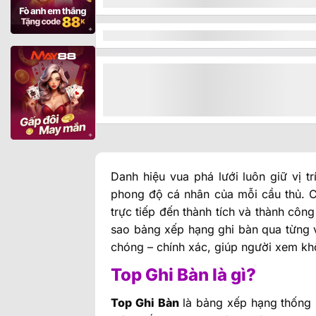
Danh hiệu vua phá lưới luôn giữ vị t
phong độ cá nhân của mỗi cầu thủ.
trực tiếp đến thành tích và thành côn
sao bảng xếp hạng ghi bàn qua từng 
chóng – chính xác, giúp người xem khô
Top Ghi Bàn là gì?
Top Ghi Bàn
là bảng xếp hạng thống 