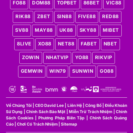
FO88
DOM88
TOPBET
86BET
VIC88
RIK88
ZBET
SIN88
FIVE88
RED88
SV88
MAY88
UK88
SKY88
MIBET
Nhật Bản – Hành trình xây dựng nền bóng đá kiểu
8LIVE
XO88
NET88
FABET
NBET
mẫu
ZOWIN
NHATVIP
YO88
RIKVIP
J-League – Nền móng vững chắc
J-League và mô hình quản trị chuyên nghiệp từ
GEMWIN
WIN79
SUNWIN
GO88
rất sớm
Ngay từ khi ra đời năm 1993, J-League đã được
xây dựng theo mô hình quản trị hiện đại, minh
bạch và mang tính dài hạn. Các CLB hoạt động
Về Chúng Tôi
|
CEO David Lee
|
Liên Hệ
|
Công Bố
|
Điều Khoản
như doanh nghiệp thể thao thực thụ: có chiến lược
Sử Dụng
|
Chính Sách Bảo Mật
|
Miễn Trừ Trách Nhiệm
|
Chính
tài chính rõ ràng, gắn kết chặt với cộng đồng địa
Sách Cookies
|
Phương Pháp Biên Tập
|
Chính Sách Quảng
phương và chịu sự giám sát nghiêm ngặt của liên
Cáo
|
Chơi Có Trách Nhiệm
|
Sitemap
đoàn. Nhờ vậy, J-League tránh được “bong bóng