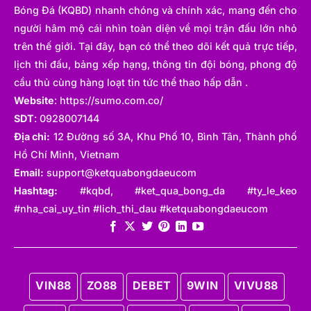
Bản
nổi tiếng với lối chơi tuân thủ chiến thuật, khả
Bóng Đá (KQBD) nhanh chóng và chính xác, mang đến cho
năng phối hợp nhịp nhàng và ý thức tự hoàn thiện
người hâm mộ cái nhìn toàn diện về mọi trận đấu lớn nhỏ
mỗi ngày. Họ không phụ thuộc vào ngôi sao cá
trên thế giới. Tại đây, bạn có thể theo dõi kết quả trực tiếp,
nhân mà tạo nên một tập thể vận hành trơn tru,
lịch thi đấu, bảng xếp hạng, thông tin đội bóng, phong độ
chính xác như một hệ thống được lập trình.
cầu thủ cùng hàng loạt tin tức thể thao hấp dẫn .
Quan trọng hơn, bóng đá tại Nhật Bản không tách
Website
:
https://sumo.com.co/
rời giáo dục và đời sống xã hội. Các trường học,
SDT
: 0928007144
học viện và CLB liên kết chặt chẽ, giúp cầu thủ trẻ
Địa chỉ:
12 Đường số 3A, Khu Phố 10, Bình Tân, Thành phố
vừa phát triển chuyên môn vừa hoàn thiện nhân
Hồ Chí Minh, Vietnam
cách. Bóng đá vì thế trở thành một phần của bản
Email:
support@ketquabongdaeucom
sắc hiện đại Nhật Bản: kỷ luật, văn minh, cầu tiến
Hashtag:
#kqbd, #ket_qua_bong_da #ty_le_keo
và hội nhập, tạo nên một nền bóng đá kiểu mẫu
#nha_cai_uy_tin #lich_thi_dau #ketquabongdaeucom
mà nhiều quốc gia châu Á hướng tới học hỏi.
VIN88
ZO88
DEBET
9WIN
VIVU88