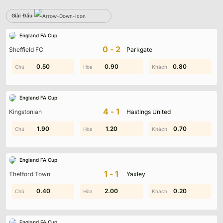
Giải Đấu
Sbobet
England FA Cup
Không có dữ liệu vui lòng chọn bộ lọc khác
0-2
Sheffield FC
Parkgate
0.40
0.50
0.90
0.70
0.80
1.80
England FA Cup
4-1
Kingstonian
Hastings United
0.60
1.90
0.70
1.20
0.70
0.10
England FA Cup
1-1
Thetford Town
Yaxley
0.40
1.40
2.00
1.70
0.30
0.20
England FA Cup