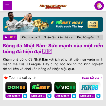
Bỏ
qua
nội
dung
🔥
HOT
Kèo nhà cái 5
Nhận định kèo nhà cái
Kèo bóng đá
7m
Bóng đá Nhật Bản: Sức mạnh của một nền
bóng đá hiện đại 🇯🇵
Khám phá bóng đá
Nhật Bản
với lịch sử phát triển, sự vươn mình
mạnh mẽ của J-League. Hãy cùng học hỏi những kinh nghiệm
để soi kèo và chơi kèo bóng đá Nhật hiệu quả.
Top nhà cái uy tín
Xem tất cả