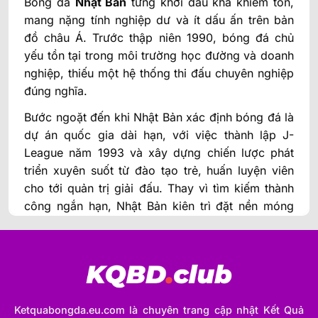
Bóng đá
Nhật Bản
từng khởi đầu khá khiêm tốn,
mang nặng tính nghiệp dư và ít dấu ấn trên bản
đồ châu Á. Trước thập niên 1990, bóng đá chủ
yếu tồn tại trong môi trường học đường và doanh
nghiệp, thiếu một hệ thống thi đấu chuyên nghiệp
đúng nghĩa.
Bước ngoặt đến khi Nhật Bản xác định bóng đá là
dự án quốc gia dài hạn, với việc thành lập J-
League năm 1993 và xây dựng chiến lược phát
triển xuyên suốt từ đào tạo trẻ, huấn luyện viên
cho tới quản trị giải đấu. Thay vì tìm kiếm thành
công ngắn hạn, Nhật Bản kiên trì đặt nền móng
bền vững, chấp nhận đi chậm nhưng chắc.
Yếu tố văn hóa đóng vai trò then chốt trong quá
trình chuyển mình ấy. Tinh thần kỷ luật, đề cao tập
thể và tư duy cải tiến liên tục là Kaizen và được
đưa vào mọi cấp độ của bóng đá. Cầu thủ
Nhật
Ketquabongda.eu.com là chuyên trang cập nhật Kết Quả