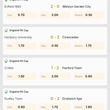
2-0
Enfield 1893
Welwyn Garden City
0.30
0.70
0.40
2.00
0.90
0.50
England FA Cup
0-2
Hartpury University
Cirencester
1.50
1.70
0.50
1.40
0.40
1.70
England FA Cup
1-2
Cribbs
Fairford Town
1.70
1.50
2.00
1.00
0.80
0.80
England FA Cup
0-2
Dudley Town
Droitwich Spa
0.80
0.60
0.40
1.70
0.60
1.90