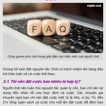
Cổng game luôn chú trọng giải đáp mọi thắc mắc của người chơi
Chúng tôi luôn đặt nguyên tắc Chơi có trách nhiệm lên hàng đầu
khi thảo luận về cá cược thể thao.
3.1. Tôi nên đặt cược bao nhiêu là hợp lý?
Người chơi nên tuân thủ nguyên tắc quản lý vốn, bạn chỉ nên sử
dụng tiền nhàn rỗi cho mục đích cá cược. Các chuyên gia
khuyến nghị bạn chỉ nên đặt cược một tỷ lệ nhỏ, ví dụ: 1% đến
2% tổng ngân sách cá cược cho mỗi lần đặt cược để đảm bảo