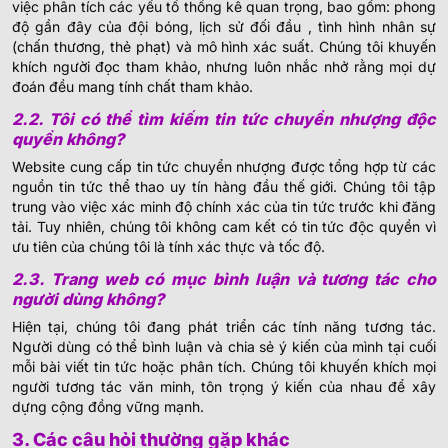
việc phân tích các yếu tố thống kê quan trọng, bao gồm: phong
độ gần đây của đội bóng, lịch sử đối đầu , tình hình nhân sự
(chấn thương, thẻ phạt) và mô hình xác suất. Chúng tôi khuyến
khích người đọc tham khảo, nhưng luôn nhắc nhở rằng mọi dự
đoán đều mang tính chất tham khảo.
2.2. Tôi có thể tìm kiếm tin tức chuyển nhượng độc
quyền không?
Website cung cấp tin tức chuyển nhượng được tổng hợp từ các
nguồn tin tức thể thao uy tín hàng đầu thế giới. Chúng tôi tập
trung vào việc xác minh độ chính xác của tin tức trước khi đăng
tải. Tuy nhiên, chúng tôi không cam kết có tin tức độc quyền vì
ưu tiên của chúng tôi là tính xác thực và tốc độ.
2.3. Trang web có mục bình luận và tương tác cho
người dùng không?
Hiện tại, chúng tôi đang phát triển các tính năng tương tác.
Người dùng có thể bình luận và chia sẻ ý kiến của mình tại cuối
mỗi bài viết tin tức hoặc phân tích. Chúng tôi khuyến khích mọi
người tương tác văn minh, tôn trọng ý kiến của nhau để xây
dựng cộng đồng vững mạnh.
3. Các câu hỏi thường gặp khác