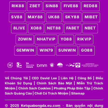
RIK88
ZBET
SIN88
FIVE88
RED88
SV88
MAY88
UK88
SKY88
MIBET
8LIVE
XO88
NET88
FABET
NBET
ZOWIN
NHATVIP
YO88
RIKVIP
GEMWIN
WIN79
SUNWIN
GO88
Về Chúng Tôi
|
CEO David Lee
|
Liên Hệ
|
Công Bố
|
Điều
Khoản Sử Dụng
|
Chính Sách Bảo Mật
|
Miễn Trừ Trách
Nhiệm
|
Chính Sách Cookies
|
Phương Pháp Biên Tập
|
Chính
Sách Quảng Cáo
|
Chơi Có Trách Nhiệm
|
Sitemap
©
2025 Ketquabongda.eu.com
-
Bản quyền nội dung