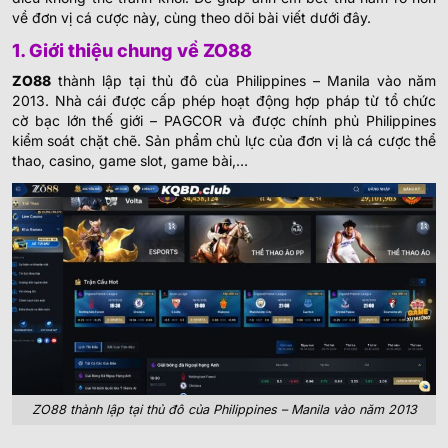
về đơn vị cá cược này, cùng theo dõi bài viết dưới đây.
1. Giới thiệu chung về ZO88
ZO88
thành lập tại thủ đô của Philippines – Manila vào năm
2013. Nhà cái được cấp phép hoạt động hợp pháp từ tổ chức
cờ bạc lớn thế giới – PAGCOR và được chính phủ Philippines
kiểm soát chặt chẽ. Sản phẩm chủ lực của đơn vị là cá cược thể
thao, casino, game slot, game bài,…
ZO88 thành lập tại thủ đô của Philippines – Manila vào năm 2013