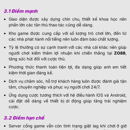
3.1 Điểm mạnh
Giao diện được xây dựng chỉn chu, thiết kế khoa học nên
phần lớn các tân thủ thao tác cũng dễ dàng.
Kho game được cung cấp với số lượng trò chơi lớn, đến từ
các nhà phát hành nổi tiếng nên luôn đảm bảo chất lượng.
Tỷ lệ thưởng có sự cạnh tranh với các nhà cái khác nên giúp
người chơi kiếm thêm lợi nhuận khi chiến thắng tại
ZO88
,
tăng sức hút đối với cược thủ.
Phương thức thanh toán tiện lợi, đa dạng giúp anh em tiết
kiệm thời gian đáng kể.
Dịch vụ chăm sóc, hỗ trợ khách hàng luôn được đánh giá tận
tâm, chuyên nghiệp và phục vụ người chơi 24/7.
Ứng dụng cược tương thích với hệ điều hành iOS và Android,
cài đặt dễ dàng về thiết bị di động giúp tăng trải nghiệm
cược.
3.2 Điểm hạn chế
Server cổng game vẫn còn tình trạng giật lag khi chơi ở giờ