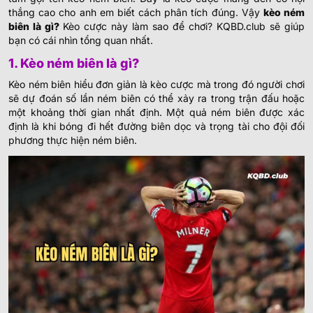
thắng cao cho anh em biết cách phân tích đúng. Vậy
kèo ném
biên là gì?
Kèo cược này làm sao để chơi? KQBD.club sẽ giúp
bạn có cái nhìn tổng quan nhất.
1. Kèo ném biên là gì?
Kèo ném biên hiểu đơn giản là kèo cược mà trong đó người chơi
sẽ dự đoán số lần ném biên có thể xảy ra trong trận đấu hoặc
một khoảng thời gian nhất định. Một quả ném biên được xác
định là khi bóng đi hết đường biên dọc và trọng tài cho đội đối
phương thực hiện ném biên.