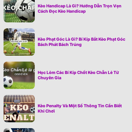
Kèo Handicap Là Gì? Hướng Dẫn Trọn Vẹn
Cách Đọc Kèo Handicap
Kèo Phạt Góc Là Gì? Bí Kíp Bắt Kèo Phạt Góc
Bách Phát Bách Trúng
Học Lỏm Các Bí Kíp Chốt Kèo Chẵn Lẻ Từ
Chuyên Gia
Kèo Penalty Và Một Số Thông Tin Cần Biết
Khi Chơi