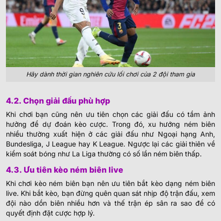
Hãy dành thời gian nghiên cứu lối chơi của 2 đội tham gia
4.2. Chọn giải đấu phù hợp
Khi chơi bạn cũng nên ưu tiên chọn các giải đấu có tầm ảnh
hưởng để dự đoán kèo cược. Trong đó, xu hướng ném biên
nhiều thường xuất hiện ở các giải đấu như Ngoại hạng Anh,
Bundesliga, J League hay K League. Ngược lại các giải thiên về
kiểm soát bóng như La Liga thường có số lần ném biên thấp.
4.3. Ưu tiên kèo ném biên live
Khi chơi kèo ném biên bạn nên ưu tiên bắt kèo dạng ném biên
live. Khi bắt kèo, bạn đừng quên quan sát nhịp độ trận đấu, xem
đội nào dồn biên nhiều hơn và thế trận ép sân ra sao để có
quyết định đặt cược hợp lý.