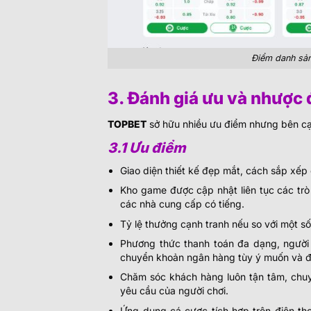
Điểm danh sản
3. Đánh giá ưu và nhược đ
TOPBET
sở hữu nhiều ưu điểm nhưng bên cạn
3.1 Ưu điểm
Giao diện thiết kế đẹp mắt, cách sắp xếp
Kho game được cập nhật liên tục các trò
các nhà cung cấp có tiếng.
Tỷ lệ thưởng cạnh tranh nếu so với một số
Phương thức thanh toán đa dạng, người c
chuyển khoản ngân hàng tùy ý muốn và đi
Chăm sóc khách hàng luôn tận tâm, chuyê
yêu cầu của người chơi.
Ứng dụng cá cược tích hợp trên điện tho