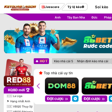
Bỏ
Soi kèo
Livescore
Tỷ lệ kèo
qua
nội
Anh
Tây Ban Nha
Đức
Pháp
dung
🔥
HOT
Kèo nhà cái 5
Nhận định kèo nhà cái
Top nhà cái uy tín
KQBD mới 🏆
🇪🇸 La Liga
🏴󠁧󠁢󠁥󠁮󠁧󠁿 Hạng nhất Anh
🇸🇪 VĐQG Thụy Sỹ
🇪🇹 VĐQG Ethiopia