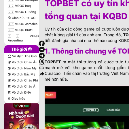
TOPBET có uy tín k
🇮🇶 VĐQG Iraq
🇱🇾 VĐQG Li Băng
tổng quan tại KQBD
🌎 Giao hữu ĐTQG
🇯🇲 VĐQG Jamaica
Uy tín của các cổng game cá cược luôn được
🇧🇷 VĐQG Brazil
chất lượng giải trí của anh em. Trong đó,
TO
🇦🇷 VĐQG
tiết đánh giá nhà cái như thế nào cùng KQBD
Argentina
Thế giới 🌏
1. Thông tin chung về T
🏆 Vô địch Thế Giới
TOPBET
ra mắt thị trường cá cược trực t
🌍️ Vô địch Châu Âu
mạnh mẽ với kho game chất lượng gồm th
🌎️️ Vô địch Nam Mỹ
Curacao. Tiến chân vào thị trường Việt Nam
🌎️ Vô địch Bắc Mỹ
mẽ hơn nữa.
🌍️️ Vô địch Châu Phi
🌏️️ Vô địch Châu Á
🌏️️ Vô địch ĐNA
⚽️️️ Giao hữu