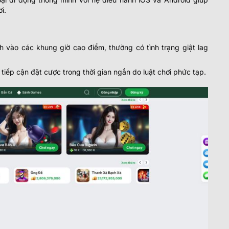
i.
h vào các khung giờ cao điểm, thường có tình trạng giật lag
 tiếp cận đặt cược trong thời gian ngắn do luật chơi phức tạp.