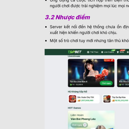
người chơi được trải nghiệm mọi lúc mọi nơ
3.2 Nhược điểm
Server kết nối đến hệ thống chưa ổn địn
xuất hiện khiến người chơi khó chịu.
Một số trò chơi tuy mới nhưng tân thủ khó