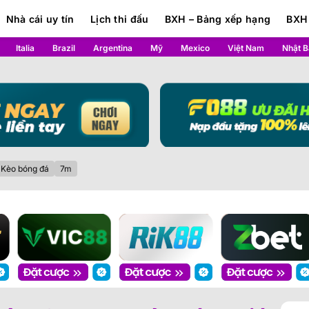
Nhà cái uy tín
Lịch thi đấu
BXH – Bảng xếp hạng
BXH
Italia
Brazil
Argentina
Mỹ
Mexico
Việt Nam
Nhật B
Kèo bóng đá
7m