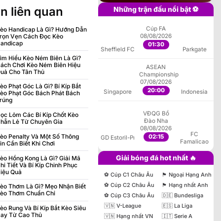
in liên quan
Những trận đấu nổi bật ⚽️
Cúp FA
èo Handicap Là Gì? Hướng Dẫn
rọn Vẹn Cách Đọc Kèo
08/08/2026
andicap
01:30
Sheffield FC
Parkgate
ìm Hiểu Kèo Ném Biên Là Gì?
ách Chơi Kèo Ném Biên Hiệu
ASEAN
uả Cho Tân Thủ
Championship
07/08/2026
èo Phạt Góc Là Gì? Bí Kíp Bắt
20:00
Singapore
Indonesia
èo Phạt Góc Bách Phát Bách
rúng
VĐQG Bồ
ọc Lỏm Các Bí Kíp Chốt Kèo
Đào Nha
hẵn Lẻ Từ Chuyên Gia
08/08/2026
FC
èo Penalty Và Một Số Thông
02:15
GD Estoril-Praia
Famalicao
in Cần Biết Khi Chơi
Giải bóng đá hot nhất 🔥
èo Hồng Kong Là Gì? Giải Mã
hi Tiết Và Bí Kíp Chinh Phục
iệu Quả
⚽️ Cúp C1 Châu Âu
🏴󠁧󠁢󠁥󠁮󠁧󠁿 Ngoại Hạng Anh
⚽️ Cúp C2 Châu Âu
🏴󠁧󠁢󠁥󠁮󠁧󠁿 Hạng nhất Anh
èo Thơm Là Gì? Mẹo Nhận Biết
èo Thơm Chuẩn Chỉ
⚽️ Cúp C3 Châu Âu
🇩🇪 Bundesliga
🇻🇳 V-League
🇪🇸 La Liga
èo Rung Và Bí Kíp Bắt Kèo Siêu
ay Từ Cao Thủ
🇻🇳 Hạng nhất VN
🇮🇹 Serie A