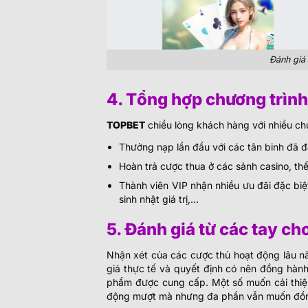
Đánh giá 
4. Tổng hợp chương trình
TOPBET
chiều lòng khách hàng với nhiều c
Thưởng nạp lần đầu với các tân binh đã 
Hoàn trả cược thua ở các sảnh casino, thể
Thành viên VIP nhận nhiều ưu đãi đặc biệ
sinh nhật giá trị,…
5. Đánh giá từ các tay chơ
Nhận xét của các cược thủ hoạt động lâu nă
giá thực tế và quyết định có nên đồng hành
phẩm được cung cấp. Một số muốn cải thiệ
động mượt mà nhưng đa phần vẫn muốn đồng