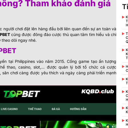
hông? Tham khảo đánh giá
T
K
T
H
 người chơi đặt lên hàng đầu bởi liên quan đến sự an toàn và
T
PBET
cũng được đông đảo cược thủ quan tâm tìm hiểu và chi
C
 theo dõi ngay nhé.
Q
OPBET
K
K
T
uyến tại Philippines vào năm 2015. Cổng game tạo ấn tượng
H
ể thao, casino, slot,… được quản lý bởi tổ chức cá cược
C
, sân chơi càng được yêu thích và ngày càng phải triển mạnh
K
T
K
C
H
K
K
K
H