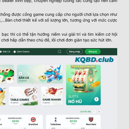
 dealer xinh đẹp, chuyên nghiệp tương tác cùng tạo nên cảm
n thống được cổng game cung cấp cho người chơi lựa chọn như
,…Bàn chơi thiết kế với số lượng lớn, tương ứng với mức cược
ạc thì có thể tận hưởng niềm vui giải trí và tìm kiếm cơ hội
 chơi hấp dẫn theo chủ đề, lối chơi đơn giản tạo sức hút lớn.