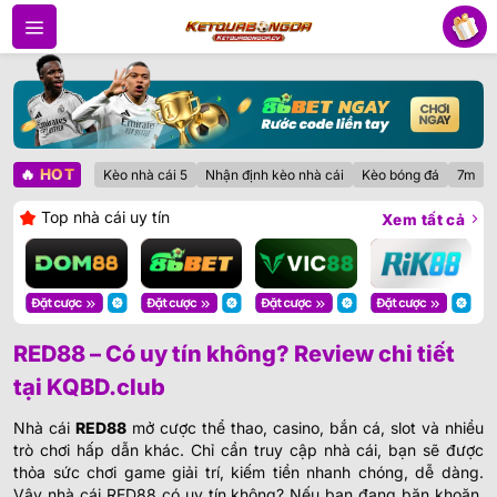
Bỏ
qua
nội
dung
🔥
HOT
Kèo nhà cái 5
Nhận định kèo nhà cái
Kèo bóng đá
7m
Top nhà cái uy tín
Xem tất cả
RED88 – Có uy tín không? Review chi tiết
tại KQBD.club
Nhà cái
RED88
mở cược thể thao, casino, bắn cá, slot và nhiều
trò chơi hấp dẫn khác. Chỉ cần truy cập nhà cái, bạn sẽ được
thỏa sức chơi game giải trí, kiếm tiền nhanh chóng, dễ dàng.
Vậy nhà cái RED88 có uy tín không? Nếu bạn đang băn khoăn,