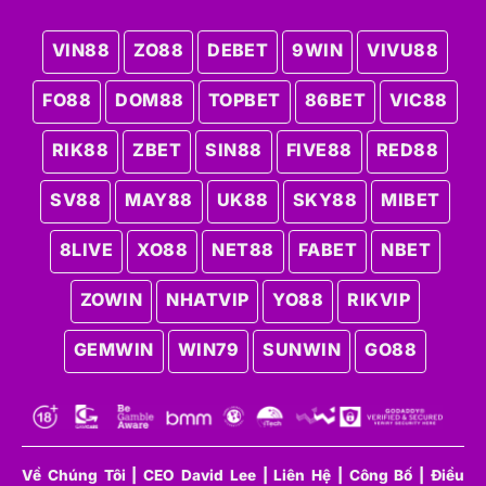
VIN88
ZO88
DEBET
9WIN
VIVU88
FO88
DOM88
TOPBET
86BET
VIC88
RIK88
ZBET
SIN88
FIVE88
RED88
SV88
MAY88
UK88
SKY88
MIBET
8LIVE
XO88
NET88
FABET
NBET
ZOWIN
NHATVIP
YO88
RIKVIP
GEMWIN
WIN79
SUNWIN
GO88
Về Chúng Tôi
|
CEO David Lee
|
Liên Hệ
|
Công Bố
|
Điều