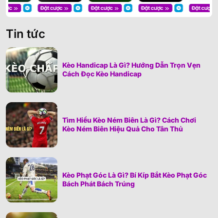
Tin tức
Kèo Handicap Là Gì? Hướng Dẫn Trọn Vẹn
Cách Đọc Kèo Handicap
Tìm Hiểu Kèo Ném Biên Là Gì? Cách Chơi
Kèo Ném Biên Hiệu Quả Cho Tân Thủ
Kèo Phạt Góc Là Gì? Bí Kíp Bắt Kèo Phạt Góc
Bách Phát Bách Trúng