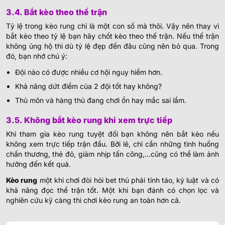
3.4. Bắt kèo theo thế trận
Tỷ lệ trong kèo rung chỉ là một con số mà thôi. Vậy nên thay vì
bắt kèo theo tỷ lệ bạn hãy chốt kèo theo thế trận. Nếu thế trận
không ủng hộ thì dù tỷ lệ đẹp đến đâu cũng nên bỏ qua. Trong
đó, bạn nhớ chú ý:
Đội nào có được nhiều cơ hội nguy hiểm hơn.
Khả năng dứt điểm của 2 đội tốt hay không?
Thủ môn và hàng thủ đang chơi ổn hay mắc sai lầm.
3.5. Không bắt kèo rung khi xem trực tiếp
Khi tham gia kèo rung tuyệt đối bạn không nên bắt kèo nếu
không xem trực tiếp trận đấu. Bởi lẽ, chỉ cần những tình huống
chấn thương, thẻ đỏ, giảm nhịp tấn công,…cũng có thể làm ảnh
hưởng đến kết quả.
Kèo rung
một khi chơi đòi hỏi bet thủ phải tỉnh táo, kỷ luật và có
khả năng đọc thế trận tốt. Một khi bạn đánh có chọn lọc và
nghiên cứu kỹ càng thì chơi kèo rung an toàn hơn cả.