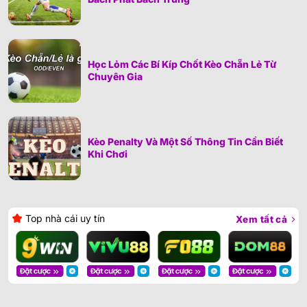
Học Lỏm Các Bí Kíp Chốt Kèo Chẵn Lẻ Từ
Chuyên Gia
Kèo Penalty Và Một Số Thông Tin Cần Biết
Khi Chơi
Top nhà cái uy tín
Xem tất cả