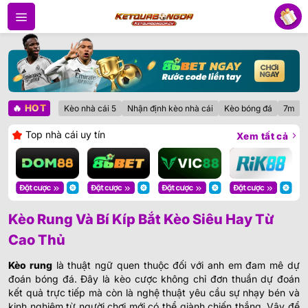
Bỏ
qua
nội
dung
🔥
HOT
Kèo nhà cái 5
Nhận định kèo nhà cái
Kèo bóng đá
7m
Top nhà cái uy tín
Xem tất cả
Kèo Rung Và Bí Kíp Bắt Kèo Siêu Hay Từ
Cao Thủ
Kèo rung
là thuật ngữ quen thuộc đối với anh em đam mê dự
đoán bóng đá. Đây là kèo cược không chỉ đơn thuần dự đoán
kết quả trực tiếp mà còn là nghệ thuật yêu cầu sự nhạy bén và
kinh nghiệm từ người chơi mới có thể giành chiến thắng. Vậy để