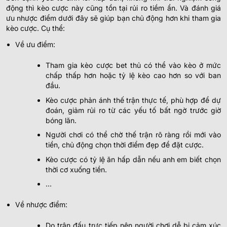
động thì kèo cược này cũng tồn tại rủi ro tiềm ẩn. Và đánh giá
ưu nhược điểm dưới đây sẽ giúp bạn chủ động hơn khi tham gia
kèo cược. Cụ thể:
Về ưu điểm:
Tham gia kèo cược bet thủ có thể vào kèo ở mức
chấp thấp hơn hoặc tỷ lệ kèo cao hơn so với ban
đầu.
Kèo cược phản ánh thế trận thực tế, phù hợp để dự
đoán, giảm rủi ro từ các yếu tố bất ngờ trước giờ
bóng lăn.
Người chơi có thể chờ thế trận rõ ràng rồi mới vào
tiền, chủ động chọn thời điểm đẹp để đặt cược.
Kèo cược có tỷ lệ ăn hấp dẫn nếu anh em biết chọn
thời cơ xuống tiền.
…
Về nhược điểm:
Do trận đấu trực tiếp nên người chơi dễ bị cảm xúc