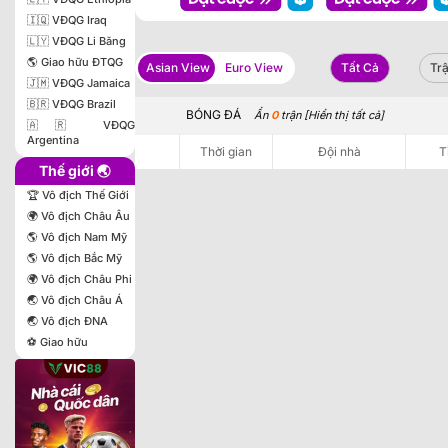
🇮🇶 VĐQG Iraq
🇱🇾 VĐQG Li Băng
🌎 Giao hữu ĐTQG
Asian View
Asian View
Euro View
Euro View
Tất Cả
Tỷ Lệ
Tr
🇯🇲 VĐQG Jamaica
🇧🇷 VĐQG Brazil
BÓNG ĐÁ
BÓNG ĐÁ
Ẩn
0
trận [Hiển thị tất cả]
🇦🇷 VĐQG
Argentina
Thời gian
Thời gian
Đội nhà
Đội nhà
T
T
Thế giới 🌏
🏆 Vô địch Thế Giới
🌍️ Vô địch Châu Âu
🌎️️ Vô địch Nam Mỹ
🌎️ Vô địch Bắc Mỹ
🌍️️ Vô địch Châu Phi
🌏️️ Vô địch Châu Á
🌏️️ Vô địch ĐNA
⚽️️️ Giao hữu