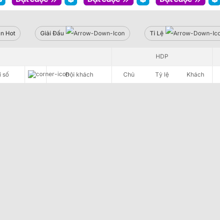
ận Hot
Theo Giải Đấu
Giải Đấu
Sbobet
Tỉ Lệ
HDP
HDP
ỉ số
ỉ số
Đội khách
Đội khách
Chủ
Chủ
Tỷ lệ
Tỷ lệ
Khách
Khách
Không có dữ liệu vui lòng chọn bộ lọc khác